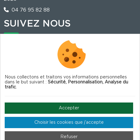
04 76 95 82 88
SUIVEZ NOUS
La mairie est sur illiwap !
Nous collectons et traitons vos informations personnelles
dans le but suivant :
Sécurité, Personnalisation, Analyse du
trafic
.
© 2026 Corrençon en Vercors — Tous droits
réservés
Accepter
Choisir les cookies que j'accepte
Mentions légales
Gestion des cookies
Crédits
Refuser
Plan du site
Fait en France par