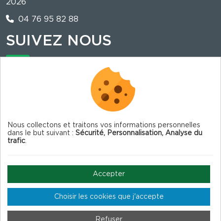
2026
04 76 95 82 88
SUIVEZ NOUS
La mairie est sur illiwap !
Nous collectons et traitons vos informations personnelles
dans le but suivant :
Sécurité, Personnalisation, Analyse du
trafic
.
© 2026 Corrençon en Vercors — Tous droits
réservés
Accepter
Choisir les cookies que j'accepte
Mentions légales
Gestion des cookies
Crédits
Refuser